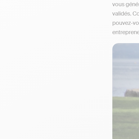
vous génér
validés. C
pouvez-vous
entreprene