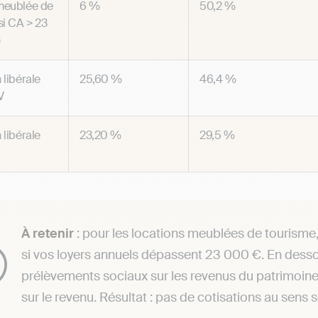
meublée de
6 %
50,2 %
si CA > 23
)
 libérale
25,60 %
46,4 %
V
 libérale
23,20 %
29,5 %
À retenir
: pour les locations meublées de tourisme,
si vos loyers annuels dépassent 23 000 €. En desso
prélèvements sociaux sur les revenus du patrimoin
sur le revenu. Résultat : pas de cotisations au sens 