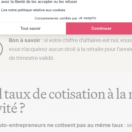
Axeptio consent
traite de base, gérée par l’Assurance Retraite ;
avez la liberté de les accepter ou les refuser.
traite complémentaire.
Lire notre politique relative aux cookies
Consentements certifiés par
Tout savoir
Continuer
Bon à savoir
: si votre chiffre d’affaires est nul, vo
vous n’acquérez aucun droit à la retraite pour l’anné
de trimestre validé.
 taux de cotisation à la 
ité ?
uto-entrepreneurs ne cotisent pas au même taux
: s