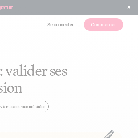
gratuit
Se connecter
Commencer
 valider ses
sion
dy à mes sources préférées