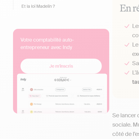
En r
Et la loi Madelin ?
Le
co
Votre comptabilité auto-
Le
entrepreneur avec Indy
ex
Sa
Je m'inscris
L’
ta
Se lancer 
sociale. M
côté de l’e