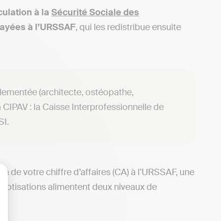
culation à la
Sécurité Sociale des
payées à l’URSSAF
, qui les redistribue ensuite
glementée (architecte, ostéopathe,
CIPAV : la Caisse Interprofessionnelle de
SI.
on de votre chiffre d’affaires (CA) à l’URSSAF, une
es cotisations alimentent deux niveaux de
lisez vos Options