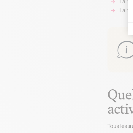
La re
La re
Quel
activ
Tous les
a