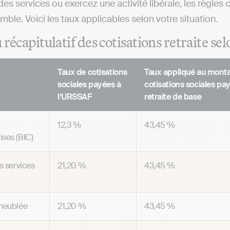
es services ou exercez une activité libérale, les règle
mble. Voici les taux applicables selon votre situation.
récapitulatif des cotisations retraite sel
Taux de cotisations
Taux appliqué au mont
sociales payées à
cotisations sociales pay
l’URSSAF
retraite de base
12,3 %
43,45 %
ses (BIC)
s services
21,20 %
43,45 %
meublée
21,20 %
43,45 %