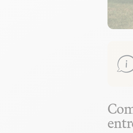
Comm
entr