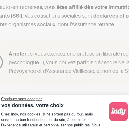
’auto-entrepreneur, vous
êtes affilié dès votre immatri
nts (SSI)
. Vos cotisations sociales sont
déclarées et 
ents organismes sociaux, dont l’Assurance retraite.
À noter
: si vous exercez une profession libérale ré
pyschologue…), vous pouvez parfois dépendre de la 
Prévoyance et d’Assurance Vieillesse, et non de la S
Continuer sans accepter
ite est basée sur un principe simple : à chaque déclarati
Vos données, votre choix
vos cotisations sociales est affectée à votre retraite. C
Plateforme de Gestion du Consentement : Personna
Chez Indy, nos cookies 🍪 ne sortent pas du four, mais
 sociale
:
servent au bon fonctionnement du site, à optimiser
l'expérience utilisateur et personnaliser nos publicités. Vous