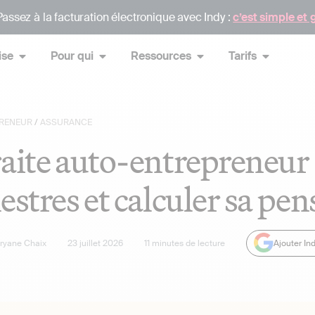
assez à la facturation électronique avec Indy :
c’est simple et 
ise
Pour qui
Ressources
Tarifs
RENEUR
/
ASSURANCE
aite auto-entrepreneur :
estres et calculer sa pen
oryane Chaix
23 juillet 2026
11
minutes de lecture
Ajouter In