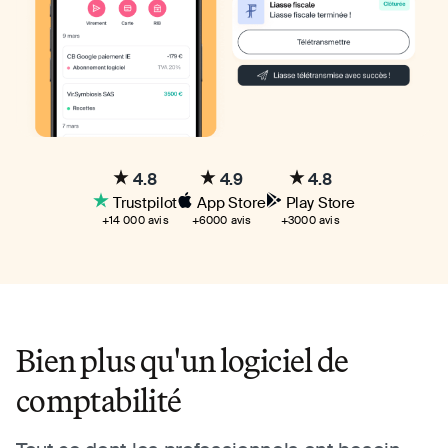
4.8
4.9
4.8
Trustpilot
App Store
Play Store
+14 000 avis
+6000 avis
+3000 avis
Bien plus qu'un logiciel de
comptabilité