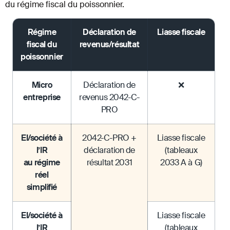
du régime fiscal du poissonnier.
Régime
Déclaration de
Liasse fiscale
fiscal du
revenus/résultat
poissonnier
Micro
Déclaration de
❌
entreprise
revenus 2042-C-
PRO
EI/société à
2042-C-PRO +
Liasse fiscale
l’IR
déclaration de
(tableaux
au régime
résultat 2031
2033 A à G)
réel
simplifié
EI/société à
Liasse fiscale
l’IR
(tableaux