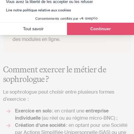
Axeptio consent
Vous avez la liberté de les accepter ou les refuser.
🪷 La durée moyenne d’une formation se situe
entre
12
et
24
mois. Elle peut inclure des stages
Lire notre politique relative aux cookies
pratiques et des séances supervisées. Les
Consentements certifiés par
formations sont proposées en présentiel dans
Tout savoir
Continuer
des écoles spécialisées ou parfois à distance via
des modules en ligne.
Comment exercer le métier de
sophrologue ?
Le sophrologue peut choisir entre plusieurs formes
d’exercice :
Exercice en solo
: en créant une
entreprise
individuelle
(au réel ou au régime micro-BNC) ;
Création d’une société
: en optant pour une Société
par Actions Simplifiée Unipersonnelle (SAS) ou une