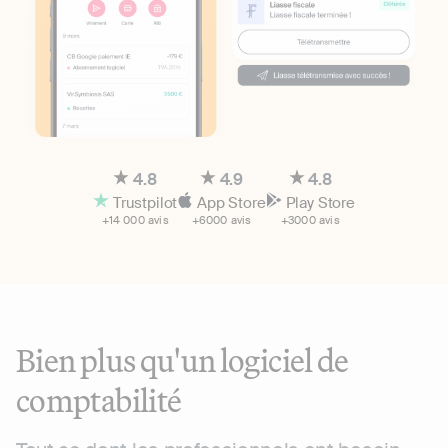
4.8
4.9
4.8
Trustpilot
App Store
Play Store
+14 000 avis
+6000 avis
+3000 avis
Bien plus qu'un logiciel de
comptabilité