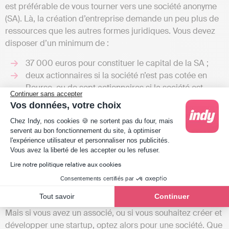
est préférable de vous tourner vers une société anonyme
(SA). Là, la création d’entreprise demande un peu plus de
ressources que les autres formes juridiques. Vous devez
disposer d’un minimum de :
37 000 euros pour constituer le capital de la SA ;
deux actionnaires si la société n’est pas cotée en
Bourse, ou de sept actionnaires si la société est
Continuer sans accepter
cotée en Bourse.
Vos données, votre choix
Plateforme de Gestion du Consentement : Person
Ces actionnaires, qu’ils soient deux ou sept, doivent se
Chez Indy, nos cookies 🍪 ne sortent pas du four, mais
réunir au moins une fois par an lors d’une assemblée
servent au bon fonctionnement du site, à optimiser
l'expérience utilisateur et personnaliser nos publicités.
générale pour échanger sur le
chiffre d’affaires
annuel et
Axeptio consent
Vous avez la liberté de les accepter ou les refuser.
le développement de la société.
Lire notre politique relative aux cookies
Indépendant, associé d’une société… La forme juridique
Consentements certifiés par
de l’activité de service dépend de vous. Si vous préférez
Tout savoir
Continuer
exercer seul, tournez-vous vers l’
entreprise individuelle
.
Mais si vous avez un associé, ou si vous souhaitez créer et
développer une startup, optez alors pour une société. Que