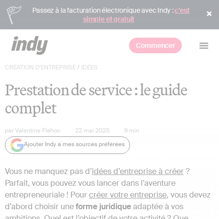
Passez à la facturation électronique avec Indy :
c’est
simple et gratuit
Commencer
CRÉATION D'ENTREPRISE
/
IDÉES
Prestation de service : le guide
complet
par
Valentine Flehoc
22 mai 2025
9
min
Ajouter Indy à mes sources préférées
Vous ne manquez pas d’
idées d’entreprise à créer
?
Parfait, vous pouvez vous lancer dans l’aventure
entrepreneuriale ! Pour
créer votre entreprise
, vous devez
d’abord choisir une
forme juridique
adaptée à vos
ambitions. Quel est l’objectif de votre activité ? Que