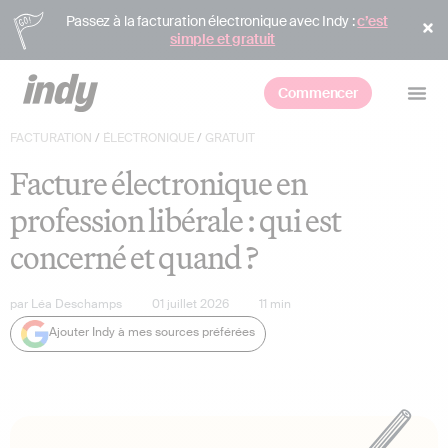
Passez à la facturation électronique avec Indy :
c’est
simple et gratuit
Commencer
FACTURATION
/
ÉLECTRONIQUE
/
GRATUIT
Facture électronique en
profession libérale : qui est
concerné et quand ?
par
Léa Deschamps
01 juillet 2026
11
min
Ajouter Indy à mes sources préférées