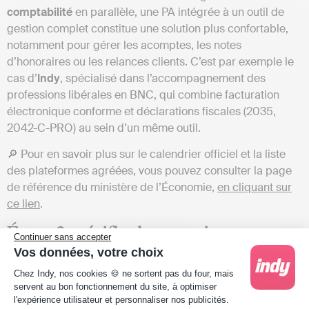
comptabilité
en parallèle, une PA intégrée à un outil de
gestion complet constitue une solution plus confortable,
notamment pour gérer les acomptes, les notes
d’honoraires ou les relances clients. C’est par exemple le
cas d’
Indy
, spécialisé dans l’accompagnement des
professions libérales en BNC, qui combine facturation
électronique conforme et déclarations fiscales (2035,
2042-C-PRO) au sein d’un même outil.
🔎 Pour en savoir plus sur le calendrier officiel et la liste
des plateformes agréées, vous pouvez consulter la page
de référence du ministère de l’Économie,
en cliquant sur
ce lien
.
Étape 3 : vérifier les mentions
Continuer sans accepter
obligatoires de vos factures
Vos données, votre choix
Plateforme de Gestion du Consentement : Person
Chez Indy, nos cookies 🍪 ne sortent pas du four, mais
À compter du 1er septembre 2026, quatre nouvelles
servent au bon fonctionnement du site, à optimiser
l'expérience utilisateur et personnaliser nos publicités.
mentions devront figurer sur toutes les factures, y compris