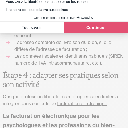
Axeptio consent
Vous avez la liberté de les accepter ou les refuser.
celles des professions libérales :
Lire notre politique relative aux cookies
La catégorie de l’opération (vente de bien, prestation
Consentements certifiés par
de services, ou les deux) ;
Tout savoir
Continuer
L’option de paiement de la TVA sur les débits, le cas
échéant ;
L’adresse complète de livraison du bien, si elle
diffère de l’adresse de facturation ;
Les données fiscales et identifiants habituels (SIREN,
numéro de TVA intracommunautaire, etc.).
Étape 4 : adapter ses pratiques selon
son activité
Chaque profession libérale a ses propres spécificités à
intégrer dans son outil de
facturation électronique
:
La facturation électronique pour les
psychologues et les professions du bien-