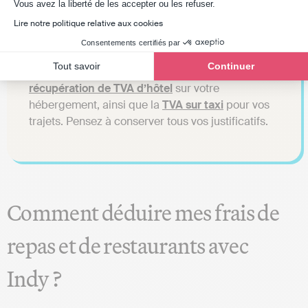
Axeptio consent
Vous avez la liberté de les accepter ou les refuser.
Lire notre politique relative aux cookies
Dans le cadre d’un déplacement professionnel
Consentements certifiés par
(séminaire, congrès), d’autres dépenses ouvrent
Tout savoir
Continuer
également droit à récupération de TVA : la
récupération de TVA d’hôtel
sur votre
hébergement, ainsi que la
TVA sur taxi
pour vos
trajets. Pensez à conserver tous vos justificatifs.
Comment déduire mes frais de
repas et de restaurants avec
Indy ?