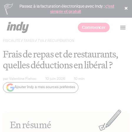
Passez à la facturation électronique avec Indy :
c’est
simple et gratuit
Commencer
FISCALITÉ
/
TAXES
/
TVA
/
RÉCUPÉRATION
Frais de repas et de restaurants,
quelles déductions en libéral ?
par
Valentine Flehoc
10 juin 2026
10
min
Ajouter Indy à mes sources préférées
En résumé