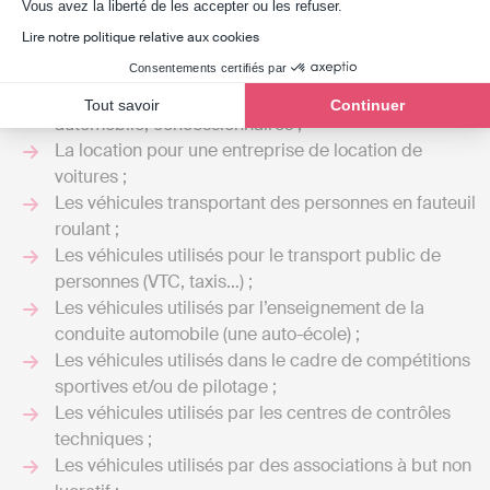
Axeptio consent
Enfin, des
conditions plus spécifiques suivant la nature
Vous avez la liberté de les accepter ou les refuser.
de votre activité
peuvent s’appliquer pour une
Lire notre politique relative aux cookies
exonération totale
de la taxe sur les émissions de CO2 :
Consentements certifiés par
La vente, par exemple les voitures des négociants en
Tout savoir
Continuer
automobile, concessionnaires ;
La location pour une entreprise de location de
voitures ;
Les véhicules transportant des personnes en fauteuil
roulant ;
Les véhicules utilisés pour le transport public de
personnes (VTC, taxis…) ;
Les véhicules utilisés par l’enseignement de la
conduite automobile (une auto-école) ;
Les véhicules utilisés dans le cadre de compétitions
sportives et/ou de pilotage ;
Les véhicules utilisés par les centres de contrôles
techniques ;
Les véhicules utilisés par des associations à but non