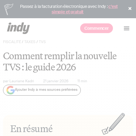
Passez à la facturation électronique avec Indy :
c’est
simple et gratuit
Commencer
FISCALITÉ
/
TAXES
/
TVS
Comment remplir la nouvelle
TVS : le guide 2026
par
Lauriane Kadri
21 janvier 2026
11
min
Ajouter Indy à mes sources préférées
En résumé