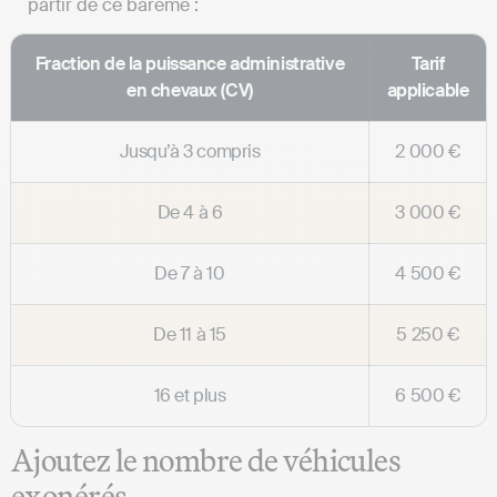
partir de ce barème :
Fraction de la puissance administrative
Tarif
en chevaux (CV)
applicable
Jusqu’à 3 compris
2 000 €
De 4 à 6
3 000 €
De 7 à 10
4 500 €
De 11 à 15
5 250 €
16 et plus
6 500 €
Ajoutez le nombre de véhicules
exonérés