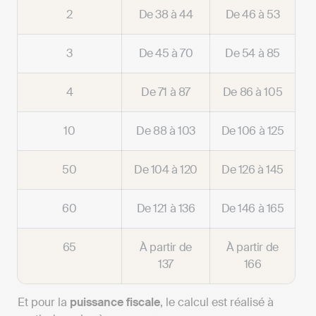
2
De 38 à 44
De 46 à 53
3
De 45 à 70
De 54 à 85
4
De 71 à 87
De 86 à 105
10
De 88 à 103
De 106 à 125
50
De 104 à 120
De 126 à 145
60
De 121 à 136
De 146 à 165
65
À partir de
À partir de
137
166
Et pour la
puissance fiscale
, le calcul est réalisé à