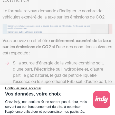
Le formulaire vous demande d’indiquer le nombre de
véhicules exonéré de la taxe sur les émissions de CO2 :
Vous pouvez en effet être
entièrement exonéré de la taxe
sur les émissions de CO2
si l’une des conditions suivantes
est respectée :
Si la source d’énergie de la voiture combine soit,
d’une part, l’électricité ou l’hydrogène et, d’autre
part, le gaz naturel, le gaz de pétrole liquéfié,
l’essence ou le superéthanol E85 soit, d’autre part, le
gaz naturel ou le gaz de pétrole liquéfié et, d’autre
Continuer sans accepter
part, l’essence ou le superéthanol E85 ;
Vos données, votre choix
Plateforme de Gestion du Consentement : Person
Si les émissions de CO2 sont inférieures à 60 g/km
Chez Indy, nos cookies 🍪 ne sortent pas du four, mais
pour tout véhicule électrique ou hybride.
servent au bon fonctionnement du site, à optimiser
l'expérience utilisateur et personnaliser nos publicités.