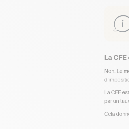
La CFE 
Non. Le
mo
d’impositi
La CFE est
par un ta
Cela donne