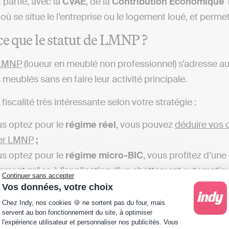
 partie, avec la
CVAE
, de la
Contribution Économique Te
 se situe le l’entreprise ou le logement loué, et permet
ce que le statut de LMNP ?
LMNP
(loueur en meublé non professionnel) s’adresse aux
meublés sans en faire leur activité principale.
e fiscalité très intéressante selon votre stratégie :
us optez pour le
régime réel
, vous pouvez
déduire vos 
ier LMNP
;
us optez pour le
régime micro-BIC
, vous profitez d’une
ment grâce à l’application d’un abattement automatiq
Continuer sans accepter
Vos données, votre choix
’investissement en LMNP
soit légal et viable, vous deve
Plateforme de Gestion du Consentement : Personna
Chez Indy, nos cookies 🍪 ne sortent pas du four, mais
servent au bon fonctionnement du site, à optimiser
evenus locatifs doivent être
inférieurs à 23 000 € par 
l'expérience utilisateur et personnaliser nos publicités. Vous