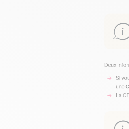
Deux infor
Si vo
une
C
La CF