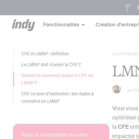
P
Fonctionnalités
Création d'entrepr
CFE et LMNP : définition
LOCATION ME
LMNP
Le LMNP doit-il payer la CFE ?
Quand et comment payer la CFE en
LMNP ?
par
Cl
CFE vs taxe d’habitation : les règles à
connaître en LMNP
Vous vous 
optimiser
la
CFE
entr
Tenez la comptabilité de votre
impacter la