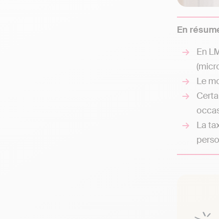
En résumé
En LM
(micro
Le m
Certa
occas
La ta
pers