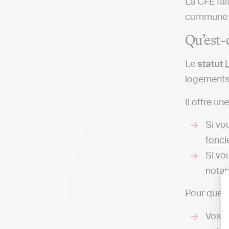
La CFE fait
commune où
Qu’est-
Le
statut
logements 
Il offre un
Si vo
fonc
Si vo
notam
Pour que
l
Vos r