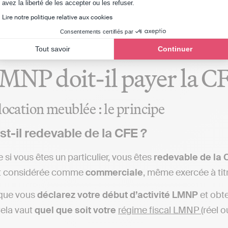
foyer
fiscal
(c’est le fameux
plafond LMNP
) ;
Axeptio consent
avez la liberté de les accepter ou les refuser.
devez louer un logement
meublé
au sens de la loi (resp
Lire notre politique relative aux cookies
cence).
Consentements certifiés par
Tout savoir
Continuer
MNP doit-il payer la C
location meublée : le principe
t-il redevable de la CFE ?
 si vous êtes un particulier, vous êtes
redevable de la 
est considérée comme
commerciale
, même exercée à tit
 que vous
déclarez votre début d’activité LMNP
et obt
Cela vaut
quel que soit votre
régime fiscal LMNP
(réel 