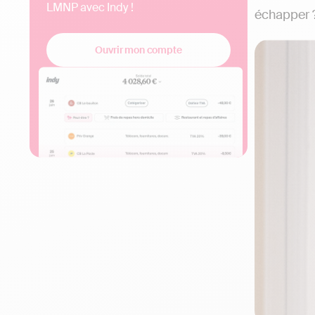
LMNP avec Indy !
échapper ? 
Ouvrir mon compte