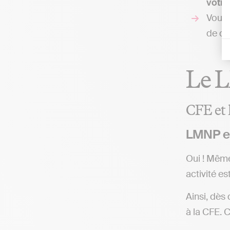
votre
Vous 
de dé
Le L
CFE et 
LMNP es
Oui ! Même
activité 
Ainsi, dès
à la CFE. 