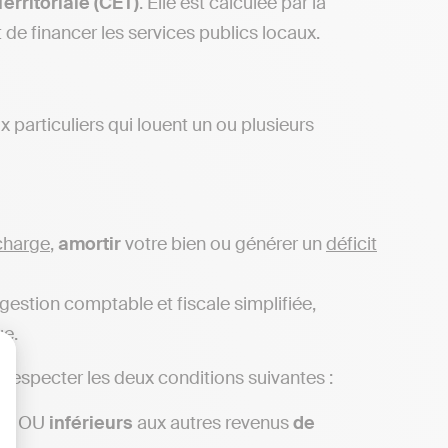
rritoriale (CET)
. Elle est calculée par la
 de financer les services publics locaux.
 particuliers qui louent un ou plusieurs
charge
,
amortir
votre bien ou générer un
déficit
 gestion comptable et fiscale simplifiée,
ue.
z respecter les deux conditions suivantes :
lisez vos Options
an
OU
inférieurs
aux autres revenus
de