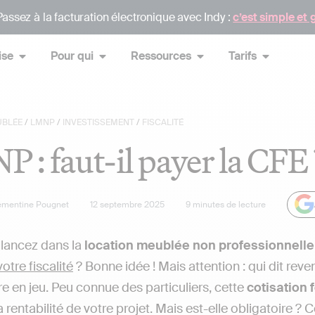
assez à la facturation électronique avec Indy :
c’est simple et 
ise
Pour qui
Ressources
Tarifs
UBLÉE
/
LMNP
/
INVESTISSEMENT
/
FISCALITÉ
 : faut-il payer la CFE 
émentine Pougnet
12 septembre 2025
9
minutes de lecture
lancez dans la
location meublée non professionnell
votre fiscalité
? Bonne idée ! Mais attention : qui dit revenu
e en jeu. Peu connue des particuliers, cette
cotisation 
 rentabilité de votre projet. Mais est-elle obligatoire ?