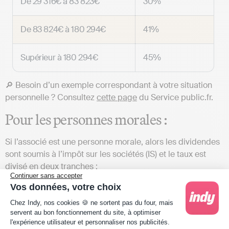
De 29 316€ à 83 823€
30%
De 83 824€ à 180 294€
41%
Supérieur à 180 294€
45%
🔎 Besoin d’un exemple correspondant à votre situation
personnelle ? Consultez
cette page
du Service public.fr.
Pour les personnes morales :
Si l’associé est une personne morale, alors les dividendes
sont soumis à l’impôt sur les sociétés (IS) et le taux est
divisé en deux tranches :
Continuer sans accepter
Vos données, votre choix
Bénéfice
Chiffre d’affaires
Chiffre d’affaires
Plateforme de Gestion du Consentement : Person
Chez Indy, nos cookies 🍪 ne sortent pas du four, mais
réalisé
< ou égal à 10
> ou égal à 10
servent au bon fonctionnement du site, à optimiser
M€
M€
l'expérience utilisateur et personnaliser nos publicités.