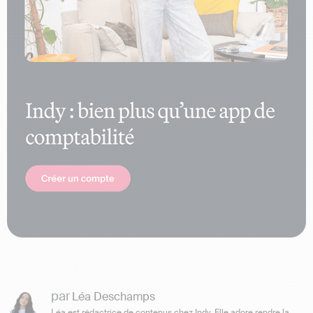
par
Léa Deschamps
Léa est rédactrice de contenus chez Indy. Elle adore rendre la