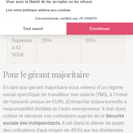
Axeptio consent
Vous avez la liberté de les accepter ou les refuser.
Entre 0€
15%
25%
Lire notre politique relative aux cookies
et 42
Consentements certifiés par
500€
Tout savoir
Continuer
Supérieur
25%
25%
à 42
500€
Pour le gérant majoritaire
En tant que gérant majoritaire vous relevez d’un régime
social spécifique de travailleur non salarié (TNS), à l’instar
de l’associé unique en EURL (Entreprise unipersonnelle à
responsabilité limitée) ou l’auto-entrepreneur. Il doit donc
cotiser et déclarer ces cotisations auprès de la
Sécurité
sociale des indépendants
. Il est dans le devoir de payer
des cotisations (taux moyen de 45%) sur les dividendes