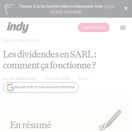
Passez à la facturation électronique avec Indy :
c’est
simple et gratuit
Commencer
SARL
/
COMPTABILITÉ
Les dividendes en SARL :
comment ça fonctionne ?
par
Léa Deschamps
03 février 2026
14
min
Ajouter Indy à mes sources préférées
En résumé