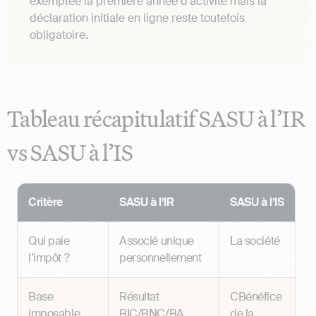
exemptée la première année d’activité mais la
déclaration initiale en ligne reste toutefois
obligatoire.
Tableau récapitulatif SASU à l’IR
vs SASU à l’IS
Critère
SASU à l’IR
SASU à l’IS
Qui paie
Associé unique
La société
l’impôt ?
personnellement
Base
Résultat
CBénéfice
imposable
BIC/BNC/BA
de la