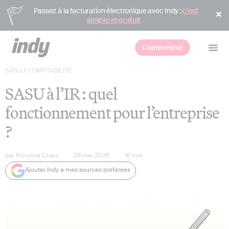
Passez à la facturation électronique avec Indy :
c’est
simple et gratuit
Commencer
SASU
/
COMPTABILITÉ
SASU à l’IR : quel
fonctionnement pour l’entreprise
?
par
Floryane Chaix
29 mai 2026
16
min
Ajouter Indy à mes sources préférées