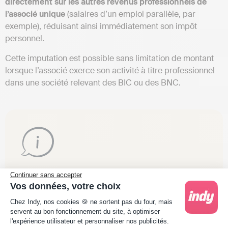
directement sur les autres revenus professionnels de
l’associé unique
(salaires d’un emploi parallèle, par
exemple), réduisant ainsi immédiatement son impôt
personnel.
Cette imputation est possible sans limitation de montant
lorsque l’associé exerce son activité à titre professionnel
dans une société relevant des BIC ou des BNC.
À noter
: contrairement à l’IS, il n’est pas possible
Continuer sans accepter
d’effectuer un report en arrière (carry-back). En
Vos données, votre choix
Plateforme de Gestion du Consentement : Person
revanche, si le déficit ne peut pas être
Chez Indy, nos cookies 🍪 ne sortent pas du four, mais
entièrement imputé sur le revenu global, le
servent au bon fonctionnement du site, à optimiser
l'expérience utilisateur et personnaliser nos publicités.
reliquat est reportable sur les 6 années suivantes.