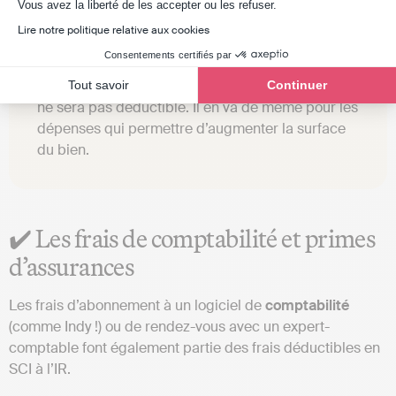
Axeptio consent
Vous avez la liberté de les accepter ou les refuser.
Lire notre politique relative aux cookies
Attention : si la structure est modifiée, il s’agira
Consentements certifiés par
alors de
dépenses de construction
et non
d’amélioration. Dans ce cas ce type de dépense
Tout savoir
Continuer
ne sera pas déductible. Il en va de même pour les
dépenses qui permettre d’augmenter la surface
du bien.
✔️ Les frais de comptabilité et primes
d’assurances
Les frais d’abonnement à un logiciel de
comptabilité
(comme Indy !) ou de rendez-vous avec un expert-
comptable font également partie des frais déductibles en
SCI à l’IR.