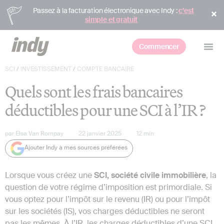
Passez à la facturation électronique avec Indy :
c’est
simple et gratuit
Commencer
SCI
/
INVESTISSEMENT
/
COMPTE BANCAIRE
Quels sont les frais bancaires
déductibles pour une SCI à l’IR ?
par
Elsa Van Rompay
22 janvier 2025
12
min
Ajouter Indy à mes sources préférées
Lorsque vous créez une
SCI, société civile immobilière
, la
question de votre régime d’imposition est primordiale. Si
vous optez pour l’impôt sur le revenu (IR) ou pour l’impôt
sur les sociétés (IS), vos charges déductibles ne seront
pas les mêmes. À l’IR, les charges déductibles d’une SCI