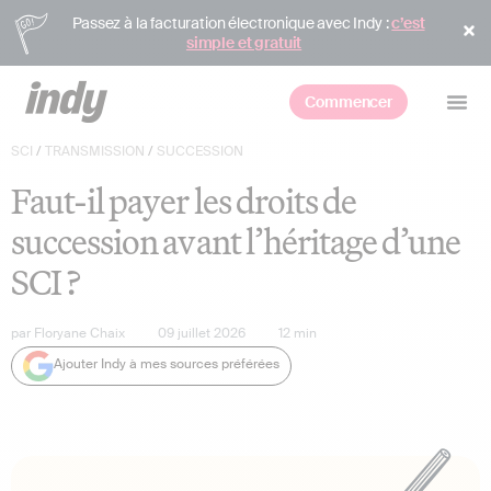
Passez à la facturation électronique avec Indy :
c’est
simple et gratuit
Commencer
SCI
/
TRANSMISSION
/
SUCCESSION
Faut-il payer les droits de
succession avant l’héritage d’une
SCI ?
par
Floryane Chaix
09 juillet 2026
12
min
Ajouter Indy à mes sources préférées