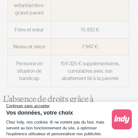
enfant/arrière-
grand-parent
Frère et soeur
15 932 €
Neveu et nièce
7 967 €
Personne en
159 325 € supplémentaires,
situation de
cumulables avec son
handicap
abattement lié à la parenté
L’absence de droits grâce à
l’abattement
Continuer sans accepter
Vos données, votre choix
Plateforme de Gestion du Consentement : Person
Il est possible de ne payer aucun droit de succession
si
Chez Indy, nos cookies 🍪 ne sortent pas du four, mais
servent au bon fonctionnement du site, à optimiser
l’abattement applicable à l’héritier couvre l’intégralité de
l'expérience utilisateur et personnaliser nos publicités.
la valeur des parts de SCI transmises.
Son montant