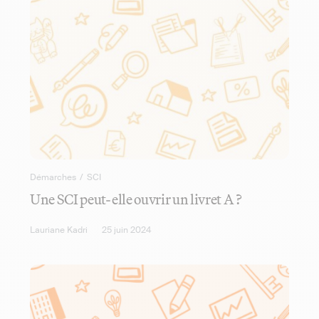
Démarches
/
SCI
Une SCI peut-elle ouvrir un livret A ?
Lauriane Kadri
25 juin 2024