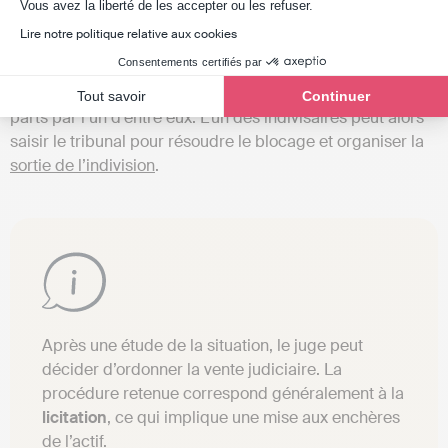
Axeptio consent
Vous avez la liberté de les accepter ou les refuser.
blocage
Lire notre politique relative aux cookies
Consentements certifiés par
Parfois, les copropriétaires ont des
désaccords
qui les
empêchent de gérer le bien ou d’orchestrer un rachat des
Tout savoir
Continuer
parts par l’un d’entre eux. L’un des indivisaires peut alors
saisir le tribunal pour résoudre le blocage et organiser la
sortie de l’indivision
.
Après une étude de la situation, le juge peut
décider d’ordonner la vente judiciaire. La
procédure retenue correspond généralement à la
licitation
, ce qui implique une mise aux enchères
de l’actif.