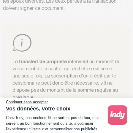
les époux divorcés. Les deux parties à la transaction
doivent signer ce document.
Le
transfert de propriété
intervient au moment du
versement de la soulte, qui doit être réalisé en
une seule fois. La souscription d’un crédit par le
cessionnaire peut donc être nécessaire, s’il ne
dispose pas du montant de la somme requise au
préalable.
Continuer sans accepter
Vos données, votre choix
Plateforme de Gestion du Consentement : Person
Chez Indy, nos cookies 🍪 ne sortent pas du four, mais
servent au bon fonctionnement du site, à optimiser
Les recours au tribunal en cas de
l'expérience utilisateur et personnaliser nos publicités.