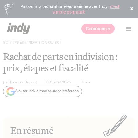
Passez à la facturation électronique avec Indy :
c’est
simple et gratuit
Commencer
SCI
/
TYPES
/
INDIVISION OU SCI
Rachat de parts en indivision :
prix, étapes et fiscalité
par
Thomas Dupont
02 juillet 2026
11
min
Ajouter Indy à mes sources préférées
En résumé