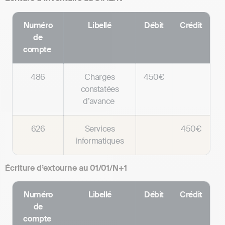
Numéro
Libellé
Débit
Crédit
de
compte
486
Charges
450€
constatées
d’avance
626
Services
450€
informatiques
Écriture d’extourne au 01/01/N+1
Numéro
Libellé
Débit
Crédit
de
compte