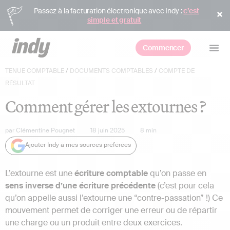
Passez à la facturation électronique avec Indy :
c’est
simple et gratuit
Commencer
TENUE COMPTABLE
/
DOCUMENTS COMPTABLES
/
COMPTE DE
RÉSULTAT
Comment gérer les extournes ?
par
Clémentine Pougnet
18 juin 2025
8
min
Ajouter Indy à mes sources préférées
L’extourne est une
écriture comptable
qu’on passe en
sens inverse d’une écriture précédente
(c’est pour cela
qu’on appelle aussi l’extourne une “contre-passation” !) Ce
mouvement permet de corriger une erreur ou de répartir
une charge ou un produit entre deux exercices.