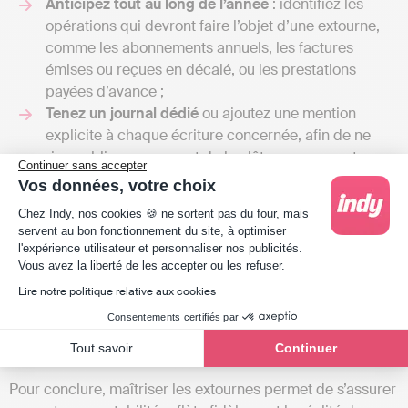
Anticipez tout au long de l’année
: identifiez les
opérations qui devront faire l’objet d’une extourne,
comme les abonnements annuels, les factures
émises ou reçues en décalé, ou les prestations
payées d’avance ;
Tenez un journal dédié
ou ajoutez une mention
explicite à chaque écriture concernée, afin de ne
rien oublier au moment de la clôture pour une
tenue
Continuer sans accepter
comptable
rigoureuse ;
Vos données, votre choix
Passez vos extournes dès l’ouverture du nouvel
Plateforme de Gestion du Consentement : Person
Chez Indy, nos cookies 🍪 ne sortent pas du four, mais
exercice
, idéalement le 1er janvier si vous clôturez au
servent au bon fonctionnement du site, à optimiser
31 décembre, pour que votre comptabilité soit à jour
l'expérience utilisateur et personnaliser nos publicités.
Axeptio consent
dès le départ ;
Vous avez la liberté de les accepter ou les refuser.
Reprenez exactement les mêmes comptes
et les
Lire notre politique relative aux cookies
mêmes montants que dans l’écriture d’origine, en
Consentements certifiés par
inversant uniquement le sens (débit devient crédit, et
Tout savoir
Continuer
inversement).
Pour conclure, maîtriser les extournes permet de s’assurer