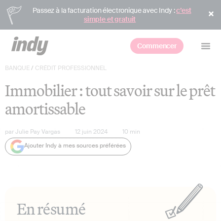
Passez à la facturation électronique avec Indy :
c’est
simple et gratuit
Commencer
BANQUE
/
CRÉDIT PROFESSIONNEL
Immobilier : tout savoir sur le prêt
amortissable
par
Julie Pay Vargas
12 juin 2024
10
min
Ajouter Indy à mes sources préférées
En résumé