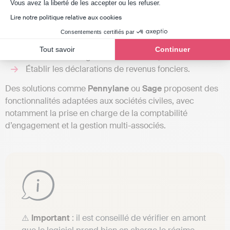
Axeptio consent
Vous avez la liberté de les accepter ou les refuser.
fiscales spécifiques. Un
logiciel de comptabilité pour SCI
Lire notre politique relative aux cookies
doit donc permettre de :
Consentements certifiés par
Gérer les baux ;
Tout savoir
Continuer
Ventiler les charges entre associés ;
Établir les déclarations de revenus fonciers.
Des solutions comme
Pennylane
ou
Sage
proposent des
fonctionnalités adaptées aux sociétés civiles, avec
notamment la prise en charge de la comptabilité
d’engagement et la gestion multi-associés.
⚠️
Important
: il est conseillé de vérifier en amont