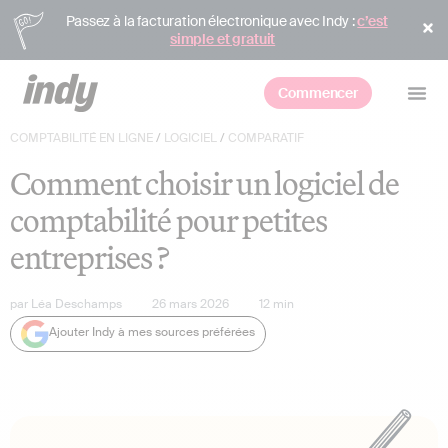
Passez à la facturation électronique avec Indy :
c’est
simple et gratuit
Commencer
COMPTABILITÉ EN LIGNE
/
LOGICIEL
/
COMPARATIF
Comment choisir un logiciel de
comptabilité pour petites
entreprises ?
par
Léa Deschamps
26 mars 2026
12
min
Ajouter Indy à mes sources préférées