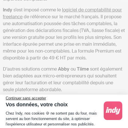
Indy
s’est imposé comme le
logiciel de comptabilité pour
freelance
de référence sur le marché français. Il propose
une automatisation poussée des tâches comptables, la
génération des déclarations fiscales (TVA, liasse fiscale) et
une version gratuite pour les profils les plus simples. Son
interface épurée permet une prise en main immédiate,
même pour les non-comptables. La formule Premium est
disponible à partir de 49 € HT par mois.
D’autres solutions comme
Abby
ou
Tiime
sont également
bien adaptées aux micro-entrepreneurs qui souhaitent
gérer leur facturation et leur comptabilité depuis une
seule plateforme abordable.
Continuer sans accepter
Pour une SCI
Vos données, votre choix
Plateforme de Gestion du Consentement : Person
Chez Indy, nos cookies 🍪 ne sortent pas du four, mais
Les
sociétés civiles immobilières
(SCI) ont des obligations
servent au bon fonctionnement du site, à optimiser
comptables particulières, notamment liées aux loyers
l'expérience utilisateur et personnaliser nos publicités.
perçus, à la gestion des charges et aux déclarations