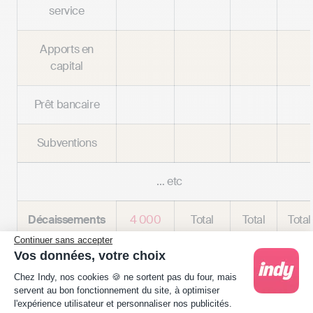
service
Apports en
capital
Prêt bancaire
Subventions
… etc
Décaissements
4 000
Total
Total
Total
€
en €
en €
en €
Continuer sans accepter
Vos données, votre choix
Plateforme de Gestion du Consentement : Person
Achats
Chez Indy, nos cookies 🍪 ne sortent pas du four, mais
servent au bon fonctionnement du site, à optimiser
l'expérience utilisateur et personnaliser nos publicités.