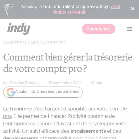
Passez à la facturation électronique avec Indy :
c’est
simple et gratuit
Commencer
COMPTE BANCAIRE
/
COMPTE PRO
Comment bien gérer la trésorerie
de votre compte pro ?
par
Elsa Van Rompay
12 septembre 2024
10
min
Ajouter Indy à mes sources préférées
La
trésorerie
c’est l’argent disponible sur votre
compte
pro
. Elle permet de financer l’activité courante de
l’entreprise ou encore d’investir et de développer votre
activité. Un suivi efficace des
encaissements
et des
décaissements
est primordial pour bien gérer vos