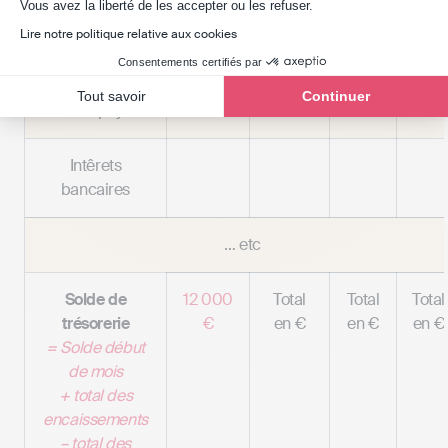
Salaires
Axeptio consent
Vous avez la liberté de les accepter ou les refuser.
Lire notre politique relative aux cookies
Impôts et taxes
Consentements certifiés par
Tout savoir
Continuer
TVA à payer
Intêrets
bancaires
… etc
Solde de
12 000
Total
Total
Total
trésorerie
€
en €
en €
en €
= Solde début
de mois
+ total des
encaissements
– total des