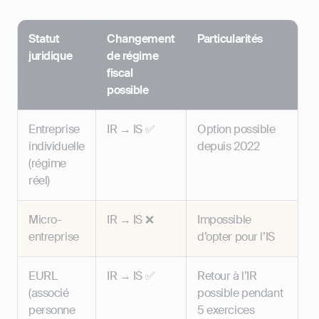
Statut
Changement
Particularités
juridique
de régime
fiscal
possible
Entreprise
IR → IS ✅
Option possible
individuelle
depuis 2022
(régime
réel)
Micro-
IR → IS ❌
Impossible
entreprise
d’opter pour l’IS
EURL
IR → IS ✅
Retour à l’IR
(associé
possible pendant
personne
5 exercices