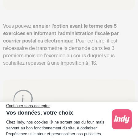
Vous pouvez
annuler l’option avant le terme des 5
exercices en informant l’administration fiscale par
courrier postal ou électronique
. Pour ce faire, il est
nécessaire de transmettre la demande dans les 3
premiers mois de l’exercice au cours duquel vous
souhaitez repasser à une imposition à l’IS.
Continuer sans accepter
Vos données, votre choix
Attention
: vous ne pourrez plus revenir à une
Plateforme de Gestion du Consentement : Person
Chez Indy, nos cookies 🍪 ne sortent pas du four, mais
imposition à l’IR a posteriori.
servent au bon fonctionnement du site, à optimiser
l'expérience utilisateur et personnaliser nos publicités.