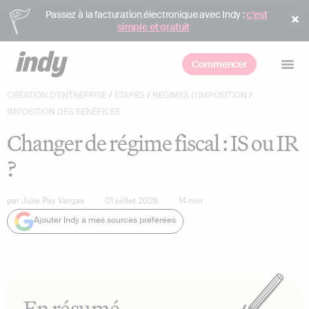
Passez à la facturation électronique avec Indy :
c’est
simple et gratuit
Commencer
CRÉATION D'ENTREPRISE
/
ETAPES
/
RÉGIMES D'IMPOSITION
/
IMPOSITION DES BÉNÉFICES
Changer de régime fiscal : IS ou IR
?
par
Julie Pay Vargas
01 juillet 2026
14
min
Ajouter Indy à mes sources préférées
En résumé