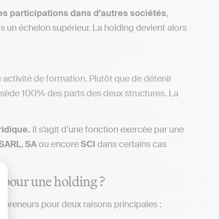
es participations dans d’autres sociétés
,
is un échelon supérieur. La holding devient alors
ctivité de formation. Plutôt que de détenir
ossède 100% des parts des deux structures. La
ridique.
Il s’agit d’une fonction exercée par une
SARL
,
SA
ou encore
SCI
dans certains cas
 pour une holding ?
lisez vos Options
repreneurs pour deux raisons principales :