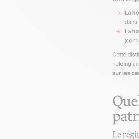
La
ho
dans l
La
ho
(comp
Cette dist
holding an
sur les ce
Quel
patr
Le régi