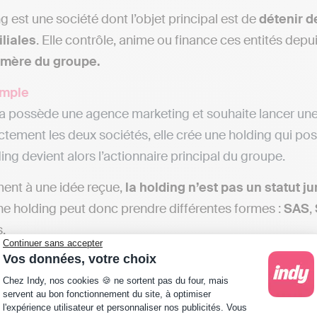
g est une société dont l’objet principal est de
détenir d
filiales
. Elle contrôle, anime ou finance ces entités depu
 mère du groupe.
mple
 possède une agence marketing et souhaite lancer une a
ctement les deux sociétés, elle crée une holding qui p
ing devient alors l’actionnaire principal du groupe.
ent à une idée reçue,
la holding n’est pas un statut ju
ne holding peut donc prendre différentes formes :
SAS
,
s.
Continuer sans accepter
i choisir la SAS comme forme juridique
Vos données, votre choix
Plateforme de Gestion du Consentement : Personna
Chez Indy, nos cookies 🍪 ne sortent pas du four, mais
e la
SAS (société par actions simplifiée)
plaît aux ent
servent au bon fonctionnement du site, à optimiser
l'expérience utilisateur et personnaliser nos publicités. Vous