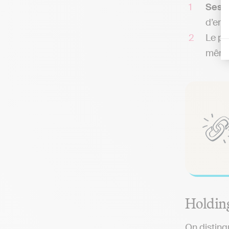
Ses s
d’ent
Le pr
même 
Holding
On disting