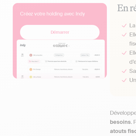
En r
Créez votre holding avec Indy
L
Démarrer
El
fis
Ell
d’
S
U
Développer
besoins
. 
atouts fi