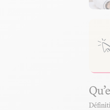
Qu’e
Définit