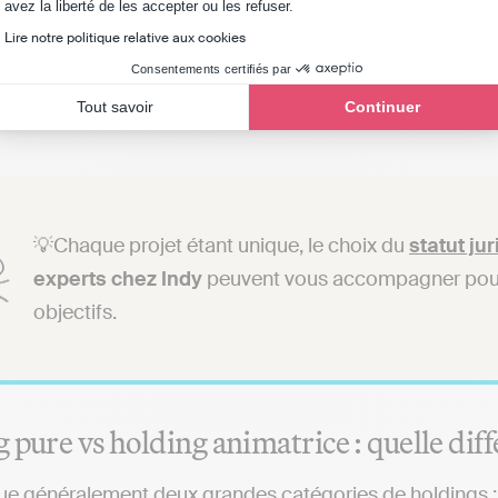
Axeptio consent
avez la liberté de les accepter ou les refuser.
tatuts sont librement rédigés
: vous définissez vous-
Lire notre politique relative aux cookies
rée ou de sortie des associés et les droits de vote attac
Consentements certifiés par
ésident de la SAS est
assimilé salarié
, ce qui lui ouvre
Tout savoir
Continuer
si cela implique des cotisations sociales plus élevées qu
💡Chaque projet étant unique, le choix du
statut ju
experts chez Indy
peuvent vous accompagner pour i
objectifs.
 pure vs holding animatrice : quelle diff
ue généralement deux grandes catégories de holdings :