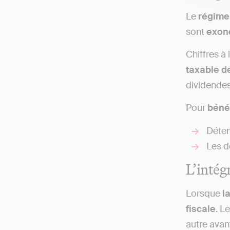
Le
régime 
sont
exoné
Chiffres à 
taxable de
dividendes
Pour
bénéf
Déten
Les d
L’intég
Lorsque
la
fiscale
. L
autre avant