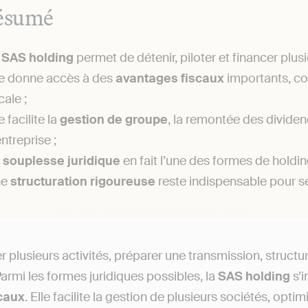
ésumé
a
SAS holding
permet de détenir, piloter et financer plus
le donne accès à des
avantages fiscaux
importants, co
cale ;
e facilite la
gestion de groupe
, la remontée des dividen
entreprise ;
a
souplesse juridique
en fait l’une des formes de holding
ne
structuration rigoureuse
reste indispensable pour s
 plusieurs activités, préparer une transmission, structu
Parmi les formes juridiques possibles, la
SAS holding
s’
scaux
. Elle facilite la gestion de plusieurs sociétés, opti