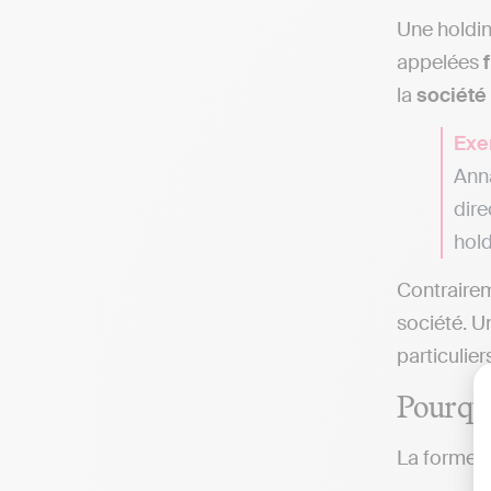
Une holdin
appelées
la
société
Exe
Anna
dire
hold
Contrairem
société. U
particulier
Pourquo
La forme d