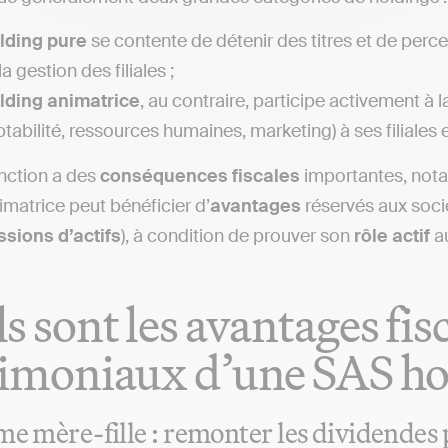
lding pure
se contente de détenir des titres et de percev
a gestion des filiales ;
lding animatrice
, au contraire, participe activement à l
tabilité, ressources humaines, marketing) à ses filiales 
inction a des
conséquences fiscales
importantes, not
imatrice peut bénéficier d’
avantages
réservés aux soc
ssions d’actifs
), à condition de prouver son
rôle actif
a
s sont les avantages fis
imoniaux d’une SAS ho
me mère-fille : remonter les dividendes