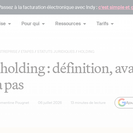
assez à la facturation électronique avec Indy :
c’est simple et 
ise
Pour qui
Ressources
Tarifs
NTREPRISE
/
ETAPES
/
STATUTS JURIDIQUES
/
HOLDING
holding : définition, av
à pas
émentine Pougnet
06 juillet 2026
13
minutes de lecture
Ajou