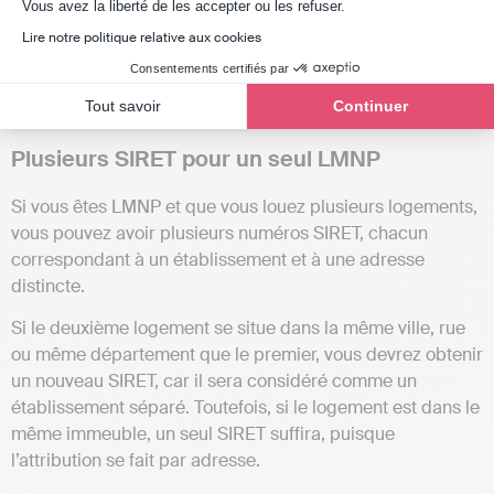
Axeptio consent
Vous avez la liberté de les accepter ou les refuser.
Le numéro SIRET
sert à vous identifier dans toutes vos
Lire notre politique relative aux cookies
démarches administratives, fiscales et sociales :
Consentements certifiés par
déclaration de revenus, émission de factures ou encore
Tout savoir
Continuer
échanges avec les organismes officiels.
Plusieurs SIRET pour un seul LMNP
Si vous êtes LMNP et que vous louez plusieurs logements,
vous pouvez avoir plusieurs numéros SIRET, chacun
correspondant à un établissement et à une adresse
distincte.
Si le deuxième logement se situe dans la même ville, rue
ou même département que le premier, vous devrez obtenir
un nouveau SIRET, car il sera considéré comme un
établissement séparé. Toutefois, si le logement est dans le
même immeuble, un seul SIRET suffira, puisque
l’attribution se fait par adresse.