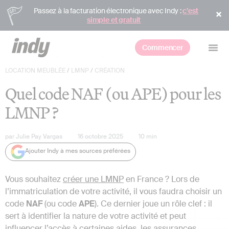
Passez à la facturation électronique avec Indy :
c’est
simple et gratuit
Commencer
LOCATION MEUBLÉE
/
LMNP
/
CRÉATION
Quel code NAF (ou APE) pour les
LMNP ?
par
Julie Pay Vargas
16 octobre 2025
10
min
Ajouter Indy à mes sources préférées
Vous souhaitez
créer une LMNP
en France ? Lors de
l’immatriculation de votre activité, il vous faudra choisir un
code
NAF
(ou code
APE
). Ce dernier joue un rôle clef : il
sert à identifier la nature de votre activité et peut
influencer l’accès à certaines aides, les assurances