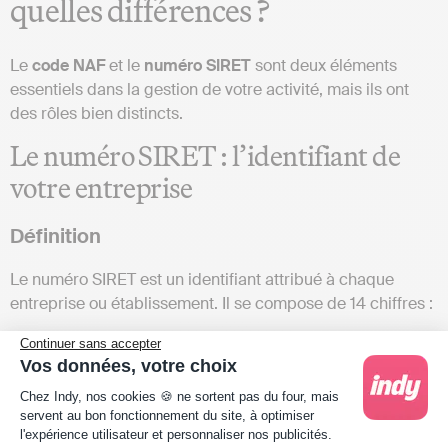
quelles différences ?
Le
code NAF
et le
numéro
SIRET
sont deux éléments
essentiels dans la gestion de votre activité, mais ils ont
des rôles bien distincts.
Le numéro SIRET : l’identifiant de
votre entreprise
Définition
Le numéro SIRET est un identifiant attribué à chaque
entreprise ou établissement. Il se compose de 14 chiffres :
Les
9
premiers chiffres : le SIREN, qui identifie
Continuer sans accepter
l’entreprise dans son ensemble ;
Vos données, votre choix
Plateforme de Gestion du Consentement : Person
Les
5
derniers chiffres : un code unique qui identifie
Chez Indy, nos cookies 🍪 ne sortent pas du four, mais
spécifiquement l’établissement (site d’activité) de
servent au bon fonctionnement du site, à optimiser
l'expérience utilisateur et personnaliser nos publicités.
l’entreprise.