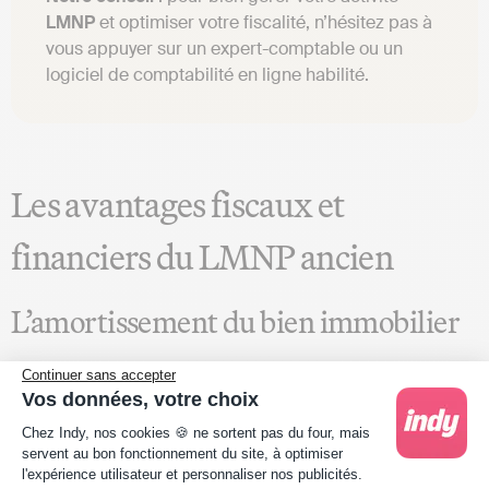
LMNP
et optimiser votre fiscalité, n’hésitez pas à
vous appuyer sur un expert-comptable ou un
logiciel de comptabilité en ligne habilité.
Les avantages fiscaux et
financiers du LMNP ancien
L’amortissement du bien immobilier
Lorsque vous investissez en
LMNP ancien
, vous pouvez
Continuer sans accepter
amortir la valeur du bien (hors terrain) ainsi que le mobilier
Vos données, votre choix
sur une période de 5 à 30 ans. Prenons un exemple
Plateforme de Gestion du Consentement : Person
Chez Indy, nos cookies 🍪 ne sortent pas du four, mais
simple :
servent au bon fonctionnement du site, à optimiser
l'expérience utilisateur et personnaliser nos publicités.