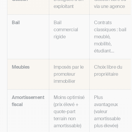
exploitant
via une agence
Bail
Bail
Contrats
commercial
classiques : bail
rigide
meublé,
mobilité,
étudiant…
Meubles
Imposés par le
Choix libre du
promoteur
propriétaire
immobilier
Amortissement
Moins optimisé
Plus
fiscal
(prix élevé +
avantageux
quote-part
(valeur
terrain non
amortissable
amortissable)
plus élevée)