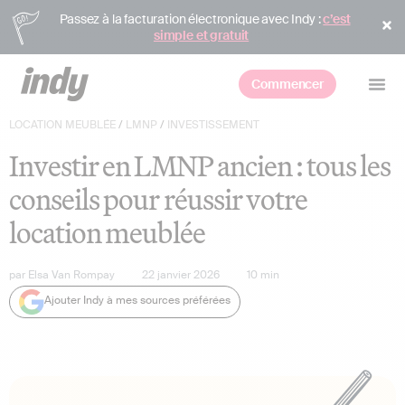
Passez à la facturation électronique avec Indy :
c’est
simple et gratuit
Commencer
LOCATION MEUBLÉE
/
LMNP
/
INVESTISSEMENT
Investir en LMNP ancien : tous les
conseils pour réussir votre
location meublée
par
Elsa Van Rompay
22 janvier 2026
10
min
Ajouter Indy à mes sources préférées