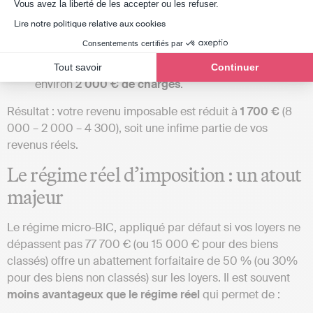
Vous achetez un bien à
150 000 €
, dont
130 000 €
Axeptio consent
Vous avez la liberté de les accepter ou les refuser.
sont amortissables
;
Lire notre politique relative aux cookies
Cela vous permet de déduire environ
4 300 € par
Consentements certifiés par
an
(130 000 € / 30 ans) ;
Vous encaissez
8 000 € de loyers
annuels, pour
Tout savoir
Continuer
environ
2 000 € de charges
.
Résultat : votre revenu imposable est réduit à
1 700 €
(8
000 – 2 000 – 4 300), soit une infime partie de vos
revenus réels.
Le régime réel d’imposition : un atout
majeur
Le régime micro-BIC, appliqué par défaut si vos loyers ne
dépassent pas 77 700 € (ou 15 000 € pour des biens
classés) offre un abattement forfaitaire de 50 % (ou 30%
pour des biens non classés) sur les loyers. Il est souvent
moins avantageux que le régime réel
qui permet de :