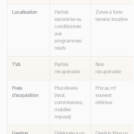
Localisation
Parfois
Zones à forte
excentrée ou
tension locative
conditionnée
aux
programmes
neufs
TVA
Parfois
Non
récupérable
récupérable
Frais
Plus élevés
Prix au m²
d’acquisition
(neuf,
souvent
commissions,
inférieur
mobilier
imposé)
Gestion
Déléguée à un
Gestion libre ou