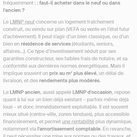
fréquemment : :
faut-il acheter dans le neuf ou dans
l’ancien ?
Le
LMNP neuf
concerne un logement fraîchement
construit, ou vendu sur plan (VEFA ou vente en l’état futur
d’achèvement). Il peut s’agir d’un bien classique, ou d’un
bien en
résidence de services
(étudiants, seniors,
affaires…). Ce type d’investissement séduit par ses
garanties constructeur, ses faibles frais de notaire, et sa
conformité aux dernières normes énergétiques. Mais il
implique souvent un
prix au m² plus élevé
, un délai de
livraison, et des
rendements plus modérés
.
Le
LMNP ancien
, aussi appelé
LMNP d’occasion
, repose
quant à lui sur un bien déjà existant – parfois même déjà
loué – et donc immédiatement exploitable. Il est souvent
mieux situé (centre-ville, zones tendues), plus accessible
financièrement, et permet
une rentabilité
plus dynamique,
notamment via
l’amortissement comptable
. En revanche,
il peut nécessiter une mise aux normes ou des travaux, et