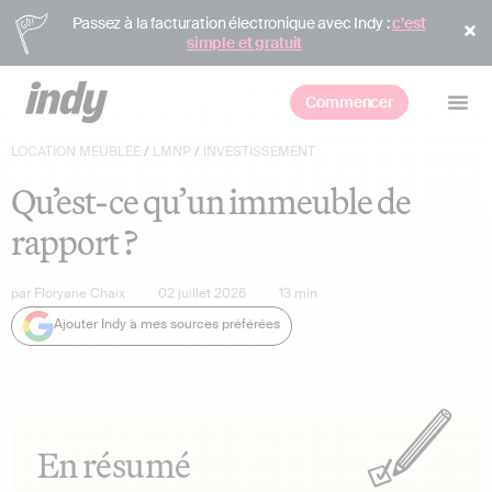
Passez à la facturation électronique avec Indy :
c’est
simple et gratuit
Commencer
LOCATION MEUBLÉE
/
LMNP
/
INVESTISSEMENT
Qu’est-ce qu’un immeuble de
rapport ?
par
Floryane Chaix
02 juillet 2026
13
min
Ajouter Indy à mes sources préférées
En résumé