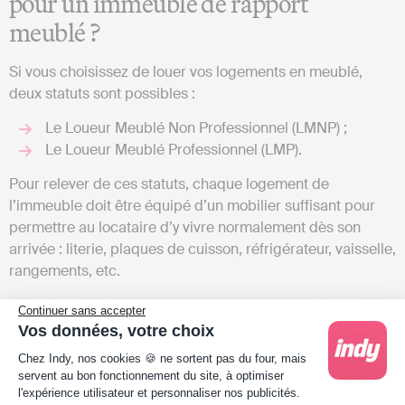
pour un immeuble de rapport
meublé ?
Si vous choisissez de louer vos logements en meublé,
deux statuts sont possibles :
Le Loueur Meublé Non Professionnel (LMNP) ;
Le Loueur Meublé Professionnel (LMP).
Pour relever de ces statuts, chaque logement de
l’immeuble doit être équipé d’un mobilier suffisant pour
permettre au locataire d’y vivre normalement dès son
arrivée : literie, plaques de cuisson, réfrigérateur, vaisselle,
rangements, etc.
La distinction entre les deux ne relève pas d’un choix mais
Continuer sans accepter
s’applique automatiquement selon votre situation (pour en
Vos données, votre choix
savoir plus,
par ici
). Vous basculez automatiquement en
Plateforme de Gestion du Consentement : Person
Chez Indy, nos cookies 🍪 ne sortent pas du four, mais
LMP si vous remplissez ces deux conditions :
servent au bon fonctionnement du site, à optimiser
l'expérience utilisateur et personnaliser nos publicités.