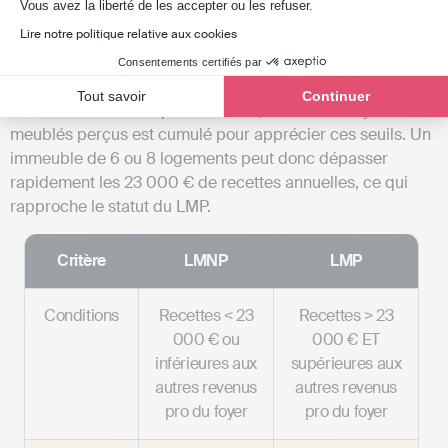
Vos recettes locatives meublées
dépassent 23 000
Axeptio consent
Vous avez la liberté de les accepter ou les refuser.
€ par an
;
Lire notre politique relative aux cookies
Vos recettes locatives
représentent plus de 50 %
Consentements certifiés par
des revenus professionnels de votre foyer fiscal
.
Tout savoir
Continuer
Sur un immeuble de plusieurs lots, le total des loyers
meublés perçus est cumulé pour apprécier ces seuils. Un
immeuble de 6 ou 8 logements peut donc dépasser
rapidement les 23 000 € de recettes annuelles, ce qui
rapproche le statut du LMP.
Critère
LMNP
LMP
Conditions
Recettes < 23
Recettes > 23
000 € ou
000 € ET
inférieures aux
supérieures aux
autres revenus
autres revenus
pro du foyer
pro du foyer