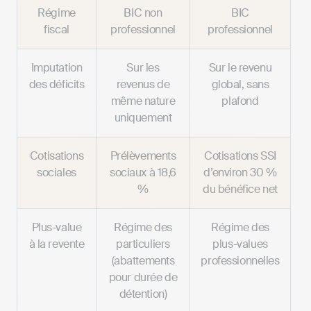
Régime
BIC non
BIC
fiscal
professionnel
professionnel
Imputation
Sur les
Sur le revenu
des déficits
revenus de
global, sans
même nature
plafond
uniquement
Cotisations
Prélèvements
Cotisations SSI
sociales
sociaux à 18,6
d’environ 30 %
%
du bénéfice net
Plus-value
Régime des
Régime des
à la revente
particuliers
plus-values
(abattements
professionnelles
pour durée de
détention)