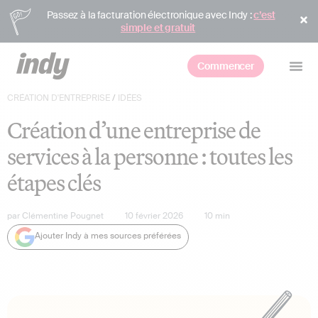
Passez à la facturation électronique avec Indy :
c’est
simple et gratuit
Commencer
CRÉATION D'ENTREPRISE
/
IDÉES
Création d’une entreprise de
services à la personne : toutes les
étapes clés
par
Clémentine Pougnet
10 février 2026
10
min
Ajouter Indy à mes sources préférées