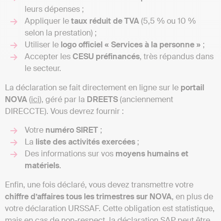
leurs dépenses ;
Appliquer le
taux réduit de TVA
(5,5 % ou 10 %
selon la prestation) ;
Utiliser le
logo officiel « Services à la personne »
;
Accepter les
CESU préfinancés
, très répandus dans
le secteur.
La déclaration se fait directement en ligne sur le
portail
NOVA
(
ici
), géré par la
DREETS
(anciennement
DIRECCTE). Vous devrez fournir :
Votre
numéro SIRET
;
La
liste des activités exercées
;
Des informations sur vos
moyens humains et
matériels
.
Enfin, une fois déclaré, vous devez transmettre votre
chiffre d’affaires tous les trimestres sur NOVA
, en plus de
votre déclaration URSSAF. Cette obligation est statistique,
mais en cas de non-respect, la déclaration SAP peut être