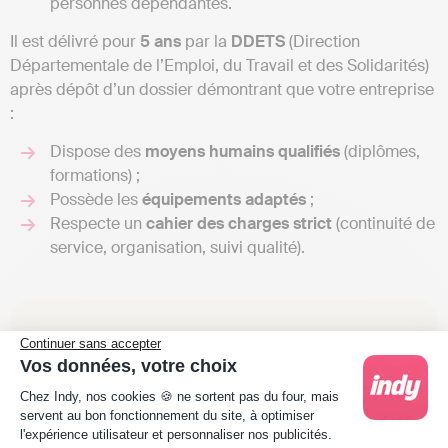
personnes dépendantes.
Il est délivré pour
5 ans
par la
DDETS
(Direction
Départementale de l’Emploi, du Travail et des Solidarités)
après dépôt d’un dossier démontrant que votre entreprise
:
Dispose des
moyens humains qualifiés
(diplômes,
formations) ;
Possède les
équipements adaptés
;
Respecte un
cahier des charges strict
(continuité de
service, organisation, suivi qualité).
Continuer sans accepter
Vos données, votre choix
Plateforme de Gestion du Consentement : Person
Chez Indy, nos cookies 🍪 ne sortent pas du four, mais
servent au bon fonctionnement du site, à optimiser
Le délai de traitement est de 3 mois maximum. En
l'expérience utilisateur et personnaliser nos publicités.