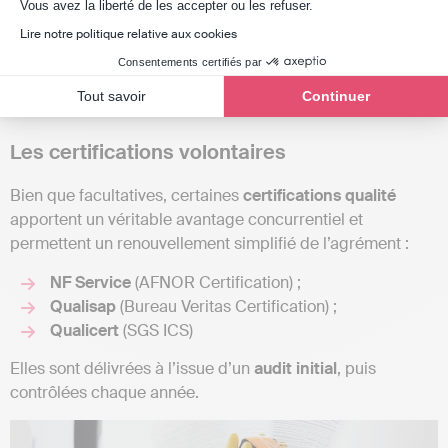
Axeptio consent
l’absence de réponse, l’agrément est considéré
Vous avez la liberté de les accepter ou les refuser.
comme accordé. Aussi, un renouvellement doit
Lire notre politique relative aux cookies
être anticipé
3 mois avant l’échéance
.
Consentements certifiés par
Tout savoir
Continuer
Les certifications volontaires
Bien que facultatives, certaines
certifications qualité
apportent un véritable avantage concurrentiel et
permettent un renouvellement simplifié de l’agrément :
NF Service
(AFNOR Certification) ;
Qualisap
(Bureau Veritas Certification) ;
Qualicert
(SGS ICS)
Elles sont délivrées à l’issue d’un
audit initial
, puis
contrôlées chaque année.