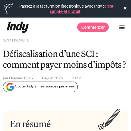
Passez à la facturation électronique avec Indy :
c’est
simple et gratuit
Commencer
SCI
/
FISCALITÉ
Défiscalisation d’une SCI :
comment payer moins d’impôts ?
par
Floryane Chaix
04 juin 2026
17
min
Ajouter Indy à mes sources préférées
En résumé