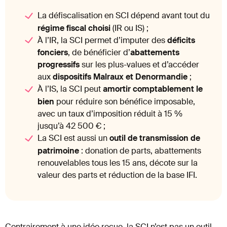
La défiscalisation en SCI dépend avant tout du
régime fiscal choisi
(IR ou IS) ;
À l’IR, la SCI permet d’imputer des
déficits
fonciers
, de bénéficier d’
abattements
progressifs
sur les plus-values et d’accéder
aux
dispositifs Malraux et Denormandie
;
À l’IS, la SCI peut
amortir comptablement le
bien
pour réduire son bénéfice imposable,
avec un taux d’imposition réduit à 15 %
jusqu’à 42 500 € ;
La SCI est aussi un
outil de transmission de
patrimoine
: donation de parts, abattements
renouvelables tous les 15 ans, décote sur la
valeur des parts et réduction de la base IFI.
Contrairement à une idée reçue, la SCI n’est pas un outil