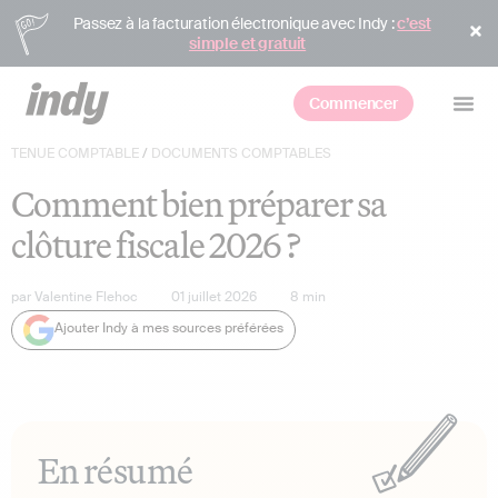
Passez à la facturation électronique avec Indy :
c’est
simple et gratuit
Commencer
TENUE COMPTABLE
/
DOCUMENTS COMPTABLES
Comment bien préparer sa
clôture fiscale 2026 ?
par
Valentine Flehoc
01 juillet 2026
8
min
Ajouter Indy à mes sources préférées
En résumé