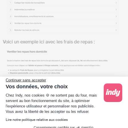
Voici un exemple ici avec les frais de repas :
Continuer sans accepter
Vos données, votre choix
Plateforme de Gestion du Consentement : Person
Chez Indy, nos cookies 🍪 ne sortent pas du four, mais
servent au bon fonctionnement du site, à optimiser
l'expérience utilisateur et personnaliser nos publicités.
Axeptio consent
Vous avez la liberté de les accepter ou les refuser.
Une fois toutes les étapes complétées, votre déclaration
Lire notre politique relative aux cookies
est prête ! Vous pouvez l’envoyer en un clic à
Consentements certifiés par