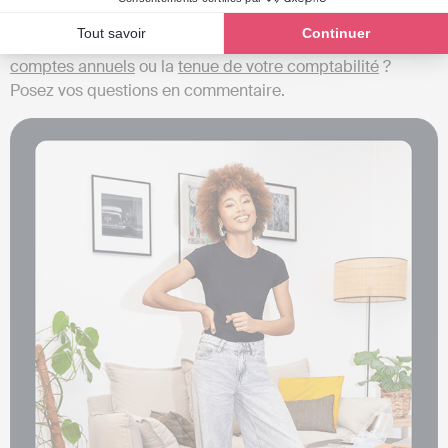
l’
administration fiscale
. Votre clôture est alors terminée !
Tout savoir
Continuer
Vous souhaitez en savoir plus sur le
bilan comptable
, les
comptes annuels
ou la
tenue de votre comptabilité
?
Posez vos questions en commentaire.